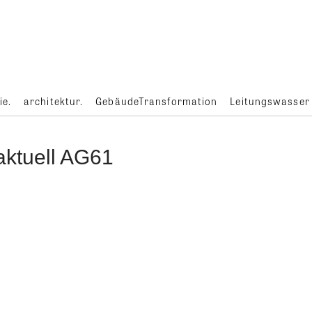
ie.
architektur.
GebäudeTransformation
Leitungswasser
aktuell AG61