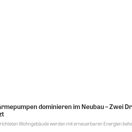
rmepumpen dominieren im Neubau – Zwei Drit
zt
richteten Wohngebäude werden mit erneuerbaren Energien beheizt.