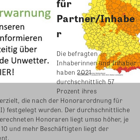
für
Partner/Inhabe
r
Die befragten
Inhaberinnen und Inhaber
haben 2021
durchschnittlich 57
Prozent ihres
zielt, die nach der Honorarordnung für
) festgelegt wurden. Der durchschnittliche
rechneten Honoraren liegt umso höher, je
 10 und mehr Beschäftigten liegt der
ent.