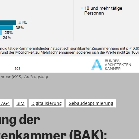
mmer (BAK): Auftragslage
r AG4
BIM
Digitalisierung
Gebäudeoptimierung
ung der
tenkammer (BAK):