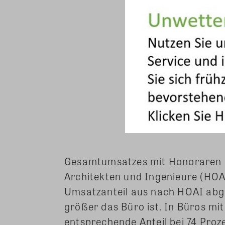
Gesamtumsatzes mit Honoraren er
Architekten und Ingenieure (HOAI
Umsatzanteil aus nach HOAI abge
größer das Büro ist. In Büros mit
entsprechende Anteil bei 74 Proz