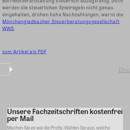
Betriebsveranstaltung steuerlich abzugsfähig. Doch
werden die steuerlichen Spielregeln nicht genau
eingehalten, drohen hohe Nachzahlungen, warnt die
Mönchengladbacher Steuerberatungsgesellschaft
WWS
.
zum Artikel als PDF
Dru
Unsere Fachzeitschriften kostenfrei
Kommentar
per Mail
Machen Sie es wie die Profis: Wählen Sie aus, welche