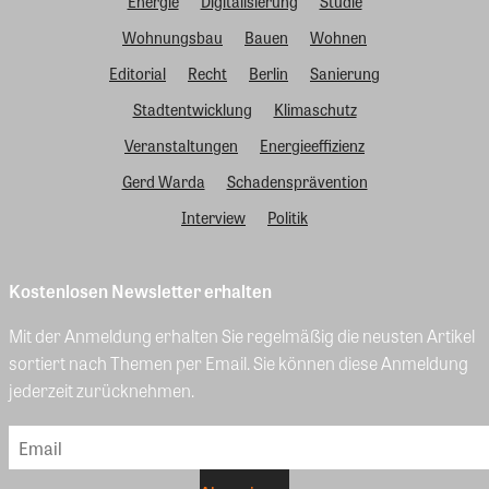
Energie
Digitalisierung
Studie
Wohnungsbau
Bauen
Wohnen
Editorial
Recht
Berlin
Sanierung
Stadtentwicklung
Klimaschutz
Veranstaltungen
Energieeffizienz
Gerd Warda
Schadensprävention
Interview
Politik
Kostenlosen Newsletter erhalten
Mit der Anmeldung erhalten Sie regelmäßig die neusten Artikel
sortiert nach Themen per Email. Sie können diese Anmeldung
jederzeit zurücknehmen.