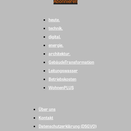
heute.
technik.
digital.
energie.
architektur.
GebäudeTransformation
Leitungswasser
Betriebskosten
WohnenPLUS
Über uns
Kontakt
Datenschutzerklärung (DSGVO)