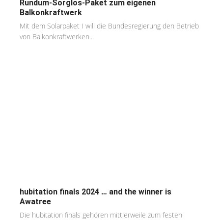
Rundum-Sorglos-Paket zum eigenen
Balkonkraftwerk
Mit dem Solarpaket I will die Bundesregierung den Betrieb
von Balkonkraftwerken...
hubitation finals 2024 … and the winner is
Awatree
Die hubitation finals gehören mittlerweile zum festen