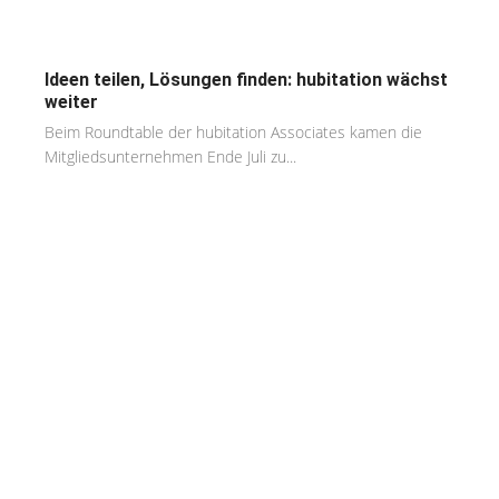
Ideen teilen, Lösungen finden: hubitation wächst
weiter
Beim Roundtable der hubitation Associates kamen die
Mitgliedsunternehmen Ende Juli zu...