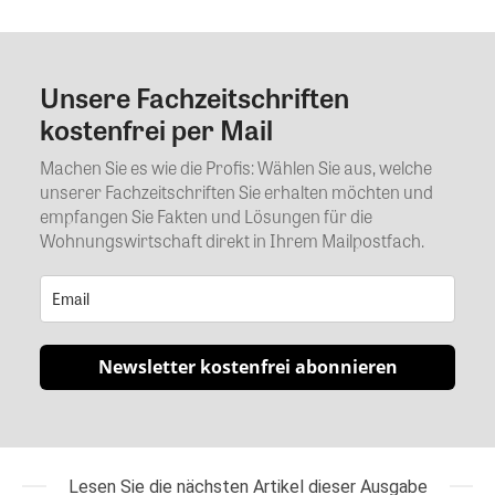
Unsere Fachzeitschriften
Kommentar
kostenfrei per Mail
Machen Sie es wie die Profis: Wählen Sie aus, welche
unserer Fachzeitschriften Sie erhalten möchten und
empfangen Sie Fakten und Lösungen für die
Wohnungswirtschaft direkt in Ihrem Mailpostfach.
Newsletter kostenfrei abonnieren
Lesen Sie die nächsten Artikel dieser Ausgabe