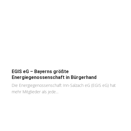
EGIS eG – Bayerns größte
Energiegenossenschaft in Bürgerhand
Die Energiegenossenschaft Inn-Salzach eG (EGIS eG) hat
mehr Mitglieder als jede...