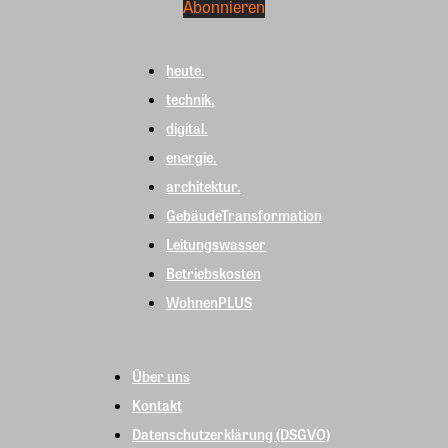
heute.
technik.
digital.
energie.
architektur.
GebäudeTransformation
Leitungswasser
Betriebskosten
WohnenPLUS
Über uns
Kontakt
Datenschutzerklärung (DSGVO)