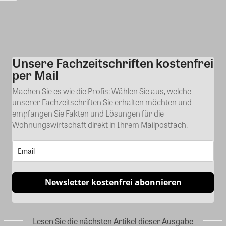
Unsere Fachzeitschriften kostenfrei
Kommentar
per Mail
Machen Sie es wie die Profis: Wählen Sie aus, welche
unserer Fachzeitschriften Sie erhalten möchten und
empfangen Sie Fakten und Lösungen für die
Wohnungswirtschaft direkt in Ihrem Mailpostfach.
Newsletter kostenfrei abonnieren
Lesen Sie die nächsten Artikel dieser Ausgabe