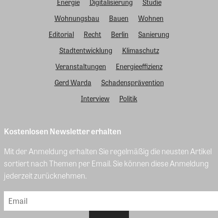
Energie
Digitalisierung
Studie
Wohnungsbau
Bauen
Wohnen
Editorial
Recht
Berlin
Sanierung
Stadtentwicklung
Klimaschutz
Veranstaltungen
Energieeffizienz
Gerd Warda
Schadensprävention
Interview
Politik
Kostenlosen Newsletter erhalten
Mit der Anmeldung erhalten Sie regelmäßig die neusten Artikel
sortiert nach Themen per Email. Sie können diese Anmeldung
jederzeit zurücknehmen.