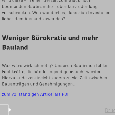
wird diese – in einer derzeit zum Glück noch
boomenden Baubranche – über kurz oder lang
verschrecken. Wen wundert es, dass sich Investoren
lieber dem Ausland zuwenden?
Weniger Bürokratie und mehr
Bauland
Was wäre wirklich nötig? Unseren Baufirmen fehlen
Fachkräfte, die händeringend gebraucht werden.
Hierzulande verstreicht zudem zu viel Zeit zwischen
Bauanträgen und Genehmigungen…
zum vollständigen Artikel als PDF
Dru