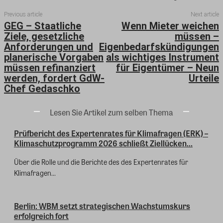
Previous article
Next article
GEG – Staatliche
Wenn Mieter weichen
Ziele, gesetzliche
müssen –
Anforderungen und
Eigenbedarfskündigungen
planerische Vorgaben
als wichtiges Instrument
müssen refinanziert
für Eigentümer – Neun
werden, fordert GdW-
Urteile
Chef Gedaschko
Lesen Sie Artikel zum selben Thema
Prüfbericht des Expertenrates für Klimafragen (ERK) –
Klimaschutzprogramm 2026 schließt Ziellücken...
Über die Rolle und die Berichte des des Expertenrates für
Klimafragen...
Berlin: WBM setzt strategischen Wachstumskurs
erfolgreich fort