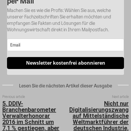
per Mail
Machen Sie es wie die Profis: Wählen Sie aus, welche
unserer Fachzeitschriften Sie erhalten möchten und
empfangen Sie Fakten und Lösungen für die
Wohnungswirtschaft direkt in Ihrem Mailpostfach.
Newsletter kostenfrei abonnieren
Lesen Sie die nächsten Artikel dieser Ausgabe
Previous article
Next article
5. DDIV-
Nicht nur
Branchenbarometer
Digitalisierungszwang
Verwalterhonorar
auf Mittelständische
2016 im Schnitt um
Weltmarktführer der
7,1 % gestiegen, aber
deutschen Industrie,