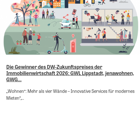
Die Gewinner des DW-Zukunftspreises der
Immobilienwirtschaft 2026: GWL Lippstadt, jenawohnen,
GWG...
„Wohnen⁺: Mehr als vier Wände – Innovative Services für modernes
Mieten“,...