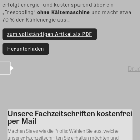
erfolgt energie- und kostensparend über ein
„Freecooling“
ohne Kältemaschine
und macht etwa
70 % der Kühlenergie aus…
zum vollständigen Artikel als PDF
Herunterladen
Dru
Unsere Fachzeitschriften kostenfrei
Kommentar
per Mail
Machen Sie es wie die Profis: Wählen Sie aus, welche
unserer Fachzeitschriften Sie erhalten möchten und