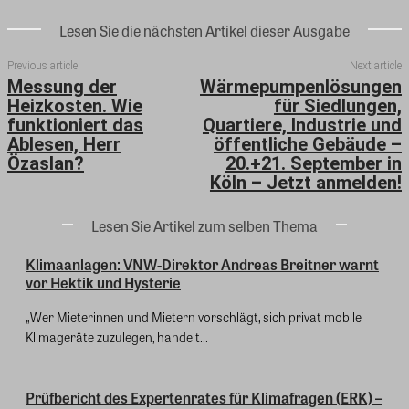
Lesen Sie die nächsten Artikel dieser Ausgabe
Previous article
Next article
Messung der
Wärmepumpenlösungen
Heizkosten. Wie
für Siedlungen,
funktioniert das
Quartiere, Industrie und
Ablesen, Herr
öffentliche Gebäude –
Özaslan?
20.+21. September in
Köln – Jetzt anmelden!
Lesen Sie Artikel zum selben Thema
Klimaanlagen: VNW-Direktor Andreas Breitner warnt
vor Hektik und Hysterie
„Wer Mieterinnen und Mietern vorschlägt, sich privat mobile
Klimageräte zuzulegen, handelt...
Prüfbericht des Expertenrates für Klimafragen (ERK) –