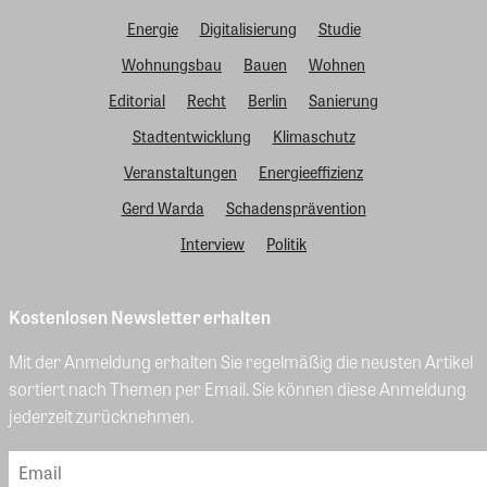
Energie
Digitalisierung
Studie
Wohnungsbau
Bauen
Wohnen
Editorial
Recht
Berlin
Sanierung
Stadtentwicklung
Klimaschutz
Veranstaltungen
Energieeffizienz
Gerd Warda
Schadensprävention
Interview
Politik
Kostenlosen Newsletter erhalten
Mit der Anmeldung erhalten Sie regelmäßig die neusten Artikel
sortiert nach Themen per Email. Sie können diese Anmeldung
jederzeit zurücknehmen.