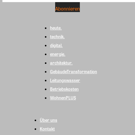
heute.
technik.
digital.
energie.
architektur.
GebäudeTransformation
Leitungswasser
Betriebskosten
WohnenPLUS
Über uns
Kontakt