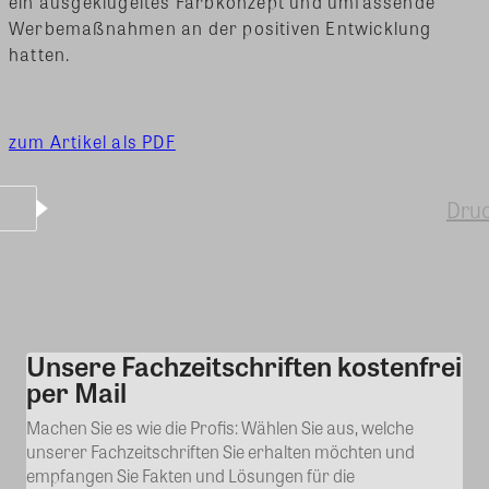
ein ausgeklügeltes Farbkonzept und umfassende
Werbemaßnahmen an der positiven Entwicklung
hatten.
zum Artikel als PDF
Dru
Unsere Fachzeitschriften kostenfrei
Kommentar
per Mail
Machen Sie es wie die Profis: Wählen Sie aus, welche
unserer Fachzeitschriften Sie erhalten möchten und
empfangen Sie Fakten und Lösungen für die