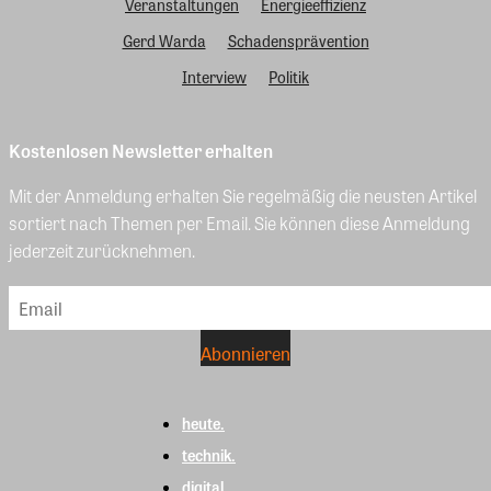
Veranstaltungen
Energieeffizienz
Gerd Warda
Schadensprävention
Interview
Politik
Kostenlosen Newsletter erhalten
Mit der Anmeldung erhalten Sie regelmäßig die neusten Artikel
sortiert nach Themen per Email. Sie können diese Anmeldung
jederzeit zurücknehmen.
heute.
technik.
digital.