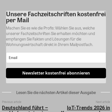
Unsere Fachzeitschriften kostenfrei
Kommentar
per Mail
Machen Sie es wie die Profis: Wählen Sie aus, welche
unserer Fachzeitschriften Sie erhalten möchten und
empfangen Sie Fakten und Lösungen für die
Wohnungswirtschaft direkt in Ihrem Mailpostfach.
Newsletter kostenfrei abonnieren
Lesen Sie die nächsten Artikel dieser Ausgabe
Previous article
Next article
Deutschland führt –
IoT-Trends 2026 in