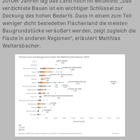
2010er Jahren lag das Land noch im Mittelfeld. „Das
verdichtete Bauen ist ein wichtiger Schlüssel zur
Deckung des hohen Bedarfs. Dass in einem zum Teil
weniger dicht besiedelten Flächenland die meisten
Baugrundstücke veräußert werden, zeigt zugleich die
Flaute in anderen Regionen“, erläutert Matthias
Waltersbacher.