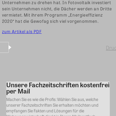
Unternehmen zu drehen hat. In Fotovoltaik investiert
sein Unternehmen nicht, die Dächer werden an Dritte
vermietet. Mit ihrem Programm „Energieeffizienz
2020“ hat die Gewofag sich viel vorgenommen.
zum Artikel als PDF
Dru
Unsere Fachzeitschriften kostenfrei
Kommentar
per Mail
Machen Sie es wie die Profis: Wählen Sie aus, welche
unserer Fachzeitschriften Sie erhalten möchten und
empfangen Sie Fakten und Lösungen für die