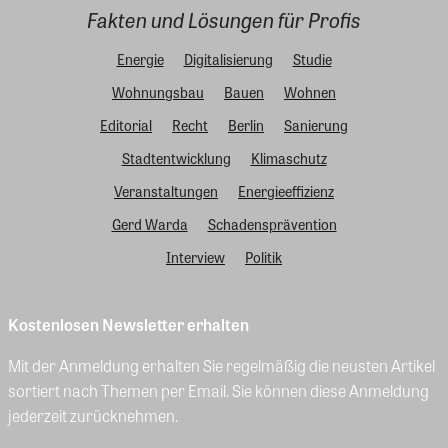
Fakten und Lösungen für Profis
Energie
Digitalisierung
Studie
Wohnungsbau
Bauen
Wohnen
Editorial
Recht
Berlin
Sanierung
Stadtentwicklung
Klimaschutz
Veranstaltungen
Energieeffizienz
Gerd Warda
Schadensprävention
Interview
Politik
Kostenlosen Newsletter erhalten
Mit der Anmeldung erhalten Sie regelmäßig die neusten Artikel
sortiert nach Themen per Email. Sie können diese Anmeldung
jederzeit zurücknehmen.