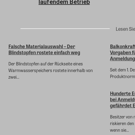
laufendem Betrieb
Lesen Si
Falsche Materialauswahl – Der
Balkonkraf
Blindstopfen rostete einfach weg
Vorgaben fü
Anmeldung d
Der Blindstopfen auf der Rückseite eines
Seit dem 1. D
Warmwasserspeichers rostete innerhalb von
Produktnorm 
zwei...
Hunderte Eu
bei Anmeld
gefährdet 
Besitzer von
riskieren den
wenn sie...