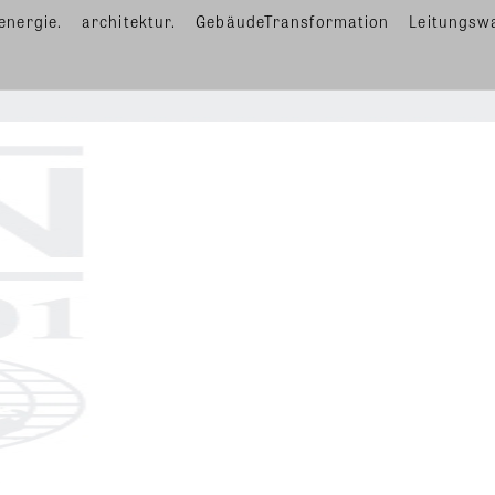
energie.
architektur.
GebäudeTransformation
Leitungsw