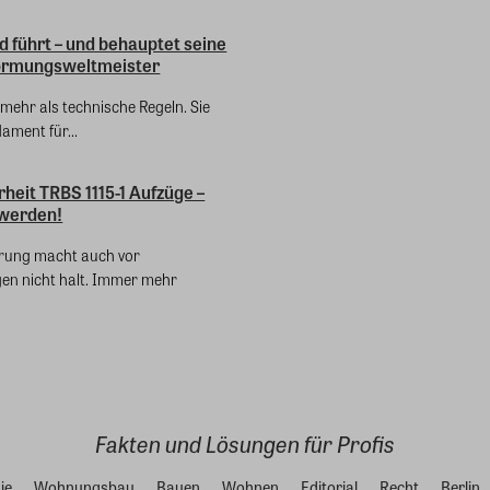
 führt – und behauptet seine
Normungsweltmeister
mehr als technische Regeln. Sie
ament für...
heit TRBS 1115-1 Aufzüge –
 werden!
ierung macht auch vor
en nicht halt. Immer mehr
Fakten und Lösungen für Profis
ie
Wohnungsbau
Bauen
Wohnen
Editorial
Recht
Berlin