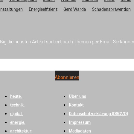
nstaltungen
Energieeffizienz
Gerd Warda
Schadensprävention
ig die neusten Artikel sortiert nach Themen per Email. Sie könne
heute.
Über uns
technik.
Kontakt
digital.
Datenschutzerklärung (DSGVO)
energie.
Impressum
architektur.
Mediadaten