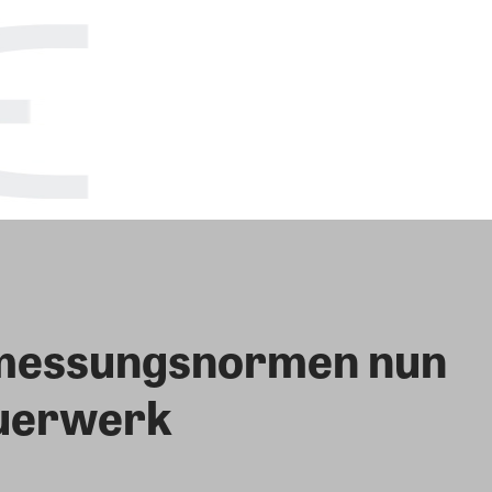
messungsnormen nun
auerwerk