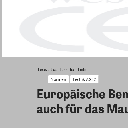
Lesezeit ca:
Less than 1
min.
Normen
Techik AG22
Europäische Be
auch für das M