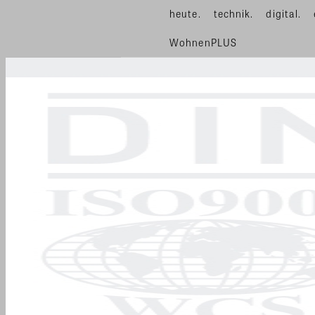
heute.
technik.
digital.
WohnenPLUS