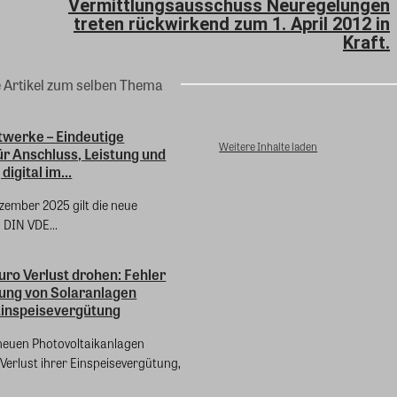
Vermittlungsausschuss Neuregelungen
treten rückwirkend zum 1. April 2012 in
Kraft.
e Artikel zum selben Thema
twerke – Eindeutige
Weitere Inhalte laden
r Anschluss, Leistung und
igital im...
ezember 2025 gilt die neue
DIN VDE...
ro Verlust drohen: Fehler
ung von Solaranlagen
Einspeisevergütung
 neuen Photovoltaikanlagen
 Verlust ihrer Einspeisevergütung,