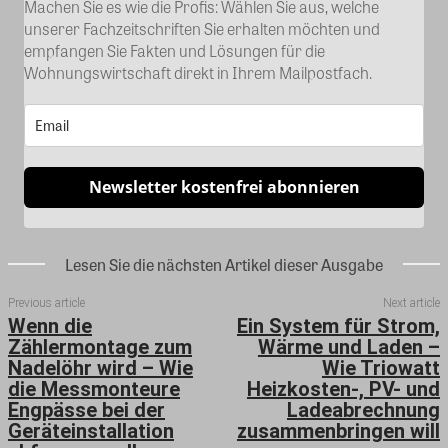
Machen Sie es wie die Profis: Wählen Sie aus, welche
unserer Fachzeitschriften Sie erhalten möchten und
empfangen Sie Fakten und Lösungen für die
Wohnungswirtschaft direkt in Ihrem Mailpostfach.
Newsletter kostenfrei abonnieren
Lesen Sie die nächsten Artikel dieser Ausgabe
Previous article
Next article
Wenn die
Ein System für Strom,
Zählermontage zum
Wärme und Laden –
Nadelöhr wird – Wie
Wie Triowatt
die Messmonteure
Heizkosten-, PV- und
Engpässe bei der
Ladeabrechnung
Geräteinstallation
zusammenbringen will