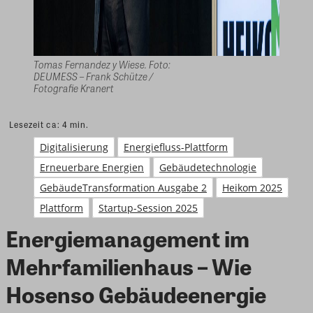
Tomas Fernandez y Wiese. Foto:
DEUMESS – Frank Schütze /
Fotografie Kranert
Lesezeit ca:
4
min.
Digitalisierung
Energiefluss-Plattform
Erneuerbare Energien
Gebäudetechnologie
GebäudeTransformation Ausgabe 2
Heikom 2025
Plattform
Startup-Session 2025
Energiemanagement im
Mehrfamilienhaus – Wie
Hosenso Gebäudeenergie