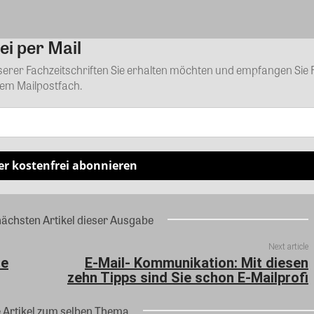
ei per Mail
Kommentar
nserer Fachzeitschriften Sie erhalten möchten und empfangen Sie 
rem Mailpostfach.
er kostenfrei abonnieren
nächsten Artikel dieser Ausgabe
Next article
he
E-Mail- Kommunikation: Mit diesen
zehn Tipps sind Sie schon E-Mailprofi
e Artikel zum selben Thema