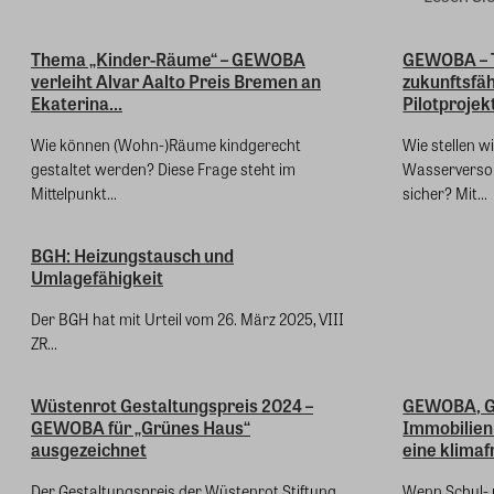
Thema „Kinder-Räume“ – GEWOBA
GEWOBA – 
verleiht Alvar Aalto Preis Bremen an
zukunftsfäh
Ekaterina...
Pilotprojek
Wie können (Wohn-)Räume kindgerecht
Wie stellen wi
gestaltet werden? Diese Frage steht im
Wasserversor
Mittelpunkt...
sicher? Mit...
BGH: Heizungstausch und
Umlagefähigkeit
Der BGH hat mit Urteil vom 26. März 2025, VIII
ZR...
Wüstenrot Gestaltungspreis 2024 –
GEWOBA, G
GEWOBA für „Grünes Haus“
Immobilien
ausgezeichnet
eine klimaf
Der Gestaltungspreis der Wüstenrot Stiftung
Wenn Schul- 