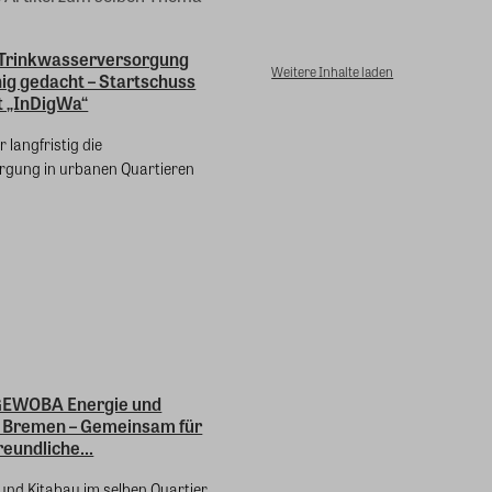
Trinkwasserversorgung
Weitere Inhalte laden
ig gedacht – Startschuss
t „InDigWa“
r langfristig die
gung in urbanen Quartieren
EWOBA Energie und
 Bremen – Gemeinsam für
reundliche...
und Kitabau im selben Quartier