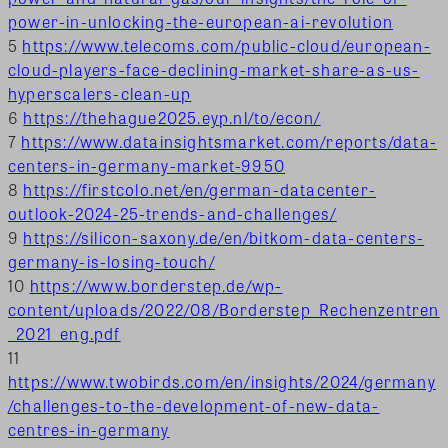
power-in-unlocking-the-european-ai-revolution
5
https://www.telecoms.com/public-cloud/european-
cloud-players-face-declining-market-share-as-us-
hyperscalers-clean-up
6
https://thehague2025.eyp.nl/to/econ/
7
https://www.datainsightsmarket.com/reports/data-
centers-in-germany-market-9950
8
https://firstcolo.net/en/german-datacenter-
outlook-2024-25-trends-and-challenges/
9
https://silicon-saxony.de/en/bitkom-data-centers-
germany-is-losing-touch/
10
https://www.borderstep.de/wp-
content/uploads/2022/08/Borderstep_Rechenzentren
_2021_eng.pdf
11
https://www.twobirds.com/en/insights/2024/germany
/challenges-to-the-development-of-new-data-
centres-in-germany