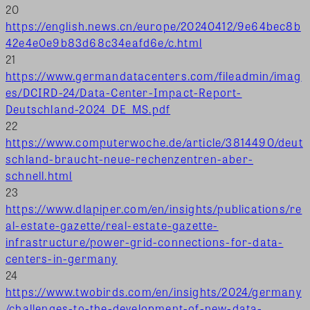
20
https://english.news.cn/europe/20240412/9e64bec8b
42e4e0e9b83d68c34eafd6e/c.html
21
https://www.germandatacenters.com/fileadmin/imag
es/DCIRD-24/Data-Center-Impact-Report-
Deutschland-2024_DE_MS.pdf
22
https://www.computerwoche.de/article/3814490/deut
schland-braucht-neue-rechenzentren-aber-
schnell.html
23
https://www.dlapiper.com/en/insights/publications/re
al-estate-gazette/real-estate-gazette-
infrastructure/power-grid-connections-for-data-
centers-in-germany
24
https://www.twobirds.com/en/insights/2024/germany
/challenges-to-the-development-of-new-data-