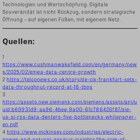
Technologien und Wertschöpfung. Digitale
Souveränität ist nicht Rückzug, sondern strategische
Öffnung – auf eigenen Füßen, mit eigenem Netz.
Quellen:
1
https://www.cushmanwakefield.com/en/germany/new
s/2025/02/emea-data-centre-growth
2
https://telconews.co.uk/story/de-cix-frankfurt-sets-
data-throughput-record-at-18-tbps
3
https://assets.new.siemens.com/siemens/assets/api/u
uid:b69931d9-aa96-4bee-9a00-61c786426f87/sie-
us-si-rss-data-denters-five-bottlenecks-whitepaper-
en.pdf
4
https://www.mckinsey.com/industries/electric-
power-and-natural-gas/our-insights/the-role-of-