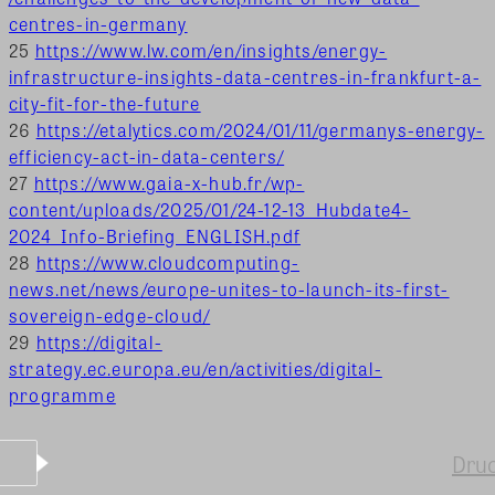
centres-in-germany
25
https://www.lw.com/en/insights/energy-
infrastructure-insights-data-centres-in-frankfurt-a-
city-fit-for-the-future
26
https://etalytics.com/2024/01/11/germanys-energy-
efficiency-act-in-data-centers/
27
https://www.gaia-x-hub.fr/wp-
content/uploads/2025/01/24-12-13_Hubdate4-
2024_Info-Briefing_ENGLISH.pdf
28
https://www.cloudcomputing-
news.net/news/europe-unites-to-launch-its-first-
sovereign-edge-cloud/
29
https://digital-
strategy.ec.europa.eu/en/activities/digital-
programme
Dru