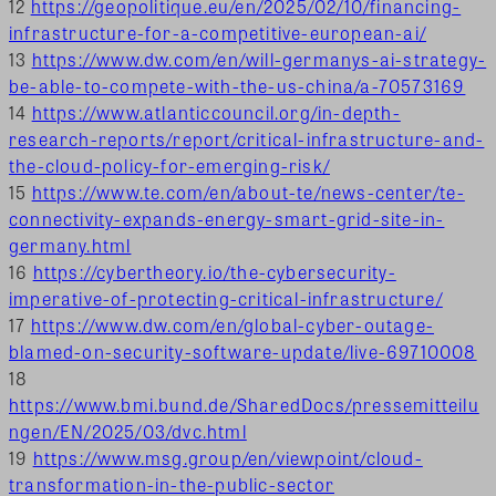
12
https://geopolitique.eu/en/2025/02/10/financing-
infrastructure-for-a-competitive-european-ai/
13
https://www.dw.com/en/will-germanys-ai-strategy-
be-able-to-compete-with-the-us-china/a-70573169
14
https://www.atlanticcouncil.org/in-depth-
research-reports/report/critical-infrastructure-and-
the-cloud-policy-for-emerging-risk/
15
https://www.te.com/en/about-te/news-center/te-
connectivity-expands-energy-smart-grid-site-in-
germany.html
16
https://cybertheory.io/the-cybersecurity-
imperative-of-protecting-critical-infrastructure/
17
https://www.dw.com/en/global-cyber-outage-
blamed-on-security-software-update/live-69710008
18
https://www.bmi.bund.de/SharedDocs/pressemitteilu
ngen/EN/2025/03/dvc.html
19
https://www.msg.group/en/viewpoint/cloud-
transformation-in-the-public-sector