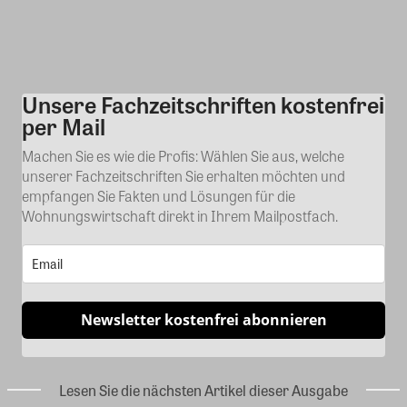
Unsere Fachzeitschriften kostenfrei
Kommentar
per Mail
Machen Sie es wie die Profis: Wählen Sie aus, welche
unserer Fachzeitschriften Sie erhalten möchten und
empfangen Sie Fakten und Lösungen für die
Wohnungswirtschaft direkt in Ihrem Mailpostfach.
Newsletter kostenfrei abonnieren
Lesen Sie die nächsten Artikel dieser Ausgabe