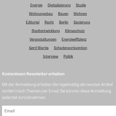
Energie
Digitalisierung
Studie
Wohnungsbau
Bauen
Wohnen
Editorial
Recht
Berlin
Sanierung
Stadtentwicklung
Klimaschutz
Veranstaltungen
Energieeffizienz
Gerd Warda
Schadensprävention
Interview
Politik
Kostenlosen Newsletter erhalten
Mit der Anmeldung erhalten Sie regelmäßig die neusten Artikel
sortiert nach Themen per Email. Sie können diese Anmeldung
jederzeit zurücknehmen.