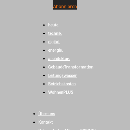
heute.
technik.
digital.
energie.
architektur.
GebäudeTransformation
Leitungswasser
Betriebskosten
WohnenPLUS
Über uns
Kontakt