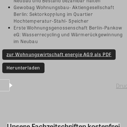
Neubau und Bestand bezahlbar halten
Gewobag Wohnungsbau- Aktiengesellschaft
Berlin: Sektorkopplung im Quartier
Hochtemperatur-Stahl- Speicher
Erste Wohnungsgenossenschaft Berlin-Pankow
eG: Wasserrecycling und Wärmerückgewinnung
im Neubau
zur Wohnungswirtschaft energie AG9 als PDF
Herunterladen
Dru
Unsere Fachzeitschriften kostenfrei
Kommentar