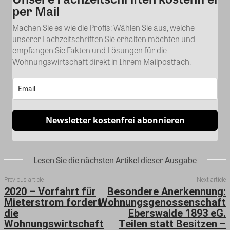
per Mail
Machen Sie es wie die Profis: Wählen Sie aus, welche
unserer Fachzeitschriften Sie erhalten möchten und
empfangen Sie Fakten und Lösungen für die
Wohnungswirtschaft direkt in Ihrem Mailpostfach.
Newsletter kostenfrei abonnieren
Lesen Sie die nächsten Artikel dieser Ausgabe
Previous article
Next article
2020 – Vorfahrt für
Besondere Anerkennung:
Mieterstrom fordert
Wohnungsgenossenschaft
die
Eberswalde 1893 eG.
Wohnungswirtschaft
Teilen statt Besitzen –