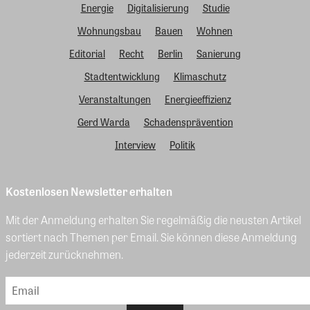
Energie
Digitalisierung
Studie
Wohnungsbau
Bauen
Wohnen
Editorial
Recht
Berlin
Sanierung
Stadtentwicklung
Klimaschutz
Veranstaltungen
Energieeffizienz
Gerd Warda
Schadensprävention
Interview
Politik
Kostenlosen Newsletter erhalten
Mit der Anmeldung erhalten Sie regelmäßig die neusten Artikel
sortiert nach Themen per Email. Sie können diese Anmeldung
jederzeit zurücknehmen.