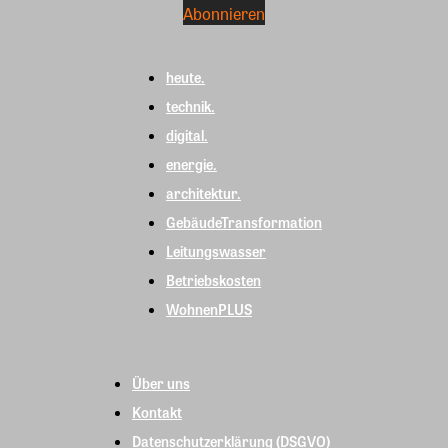
heute.
technik.
digital.
energie.
architektur.
GebäudeTransformation
Leitungswasser
Betriebskosten
WohnenPLUS
Über uns
Kontakt
Datenschutzerklärung (DSGVO)