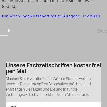
herunterzuladen, deshalb bitte wir Sie um etwas
Geduld.
zur Wohnungswirtschaft heute. Ausgabe 117 als PDF
Dru
Unsere Fachzeitschriften kostenfrei
Kommentar
per Mail
Machen Sie es wie die Profis: Wählen Sie aus, welche
unserer Fachzeitschriften Sie erhalten möchten und
empfangen Sie Fakten und Lösungen für die
Wohnungswirtschaft direkt in Ihrem Mailpostfach.