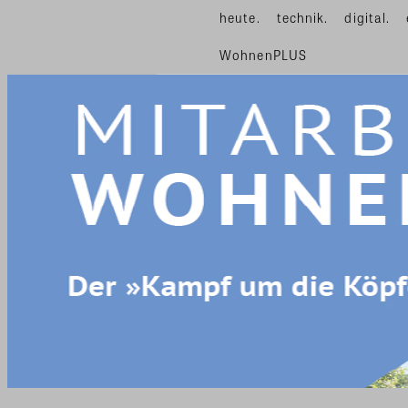
heute.
technik.
digital.
WohnenPLUS