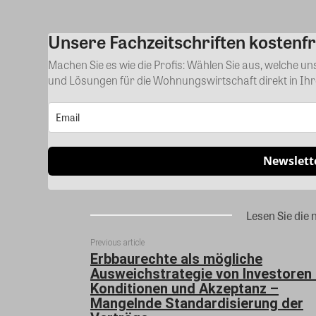
Unsere Fachzeitschriften kostenfr
Machen Sie es wie die Profis: Wählen Sie aus, welche u
und Lösungen für die Wohnungswirtschaft direkt in Ih
Newslett
Lesen Sie die 
Previous article
Erbbaurechte als mögliche
Ausweichstrategie von Investoren
Konditionen und Akzeptanz –
Mangelnde Standardisierung der