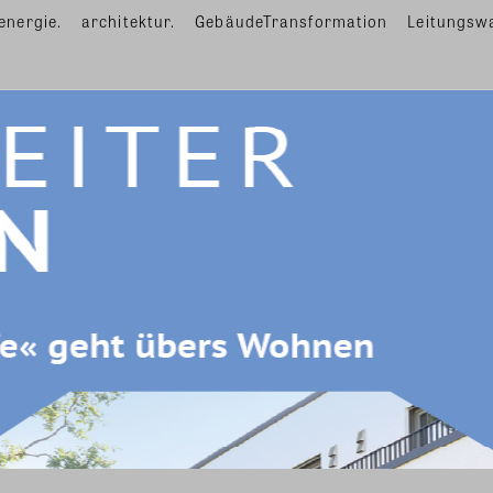
energie.
architektur.
GebäudeTransformation
Leitungsw