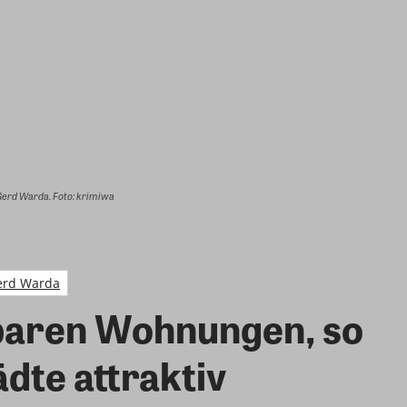
erd Warda. Foto: krimiwa
erd Warda
baren Wohnungen, so
dte attraktiv