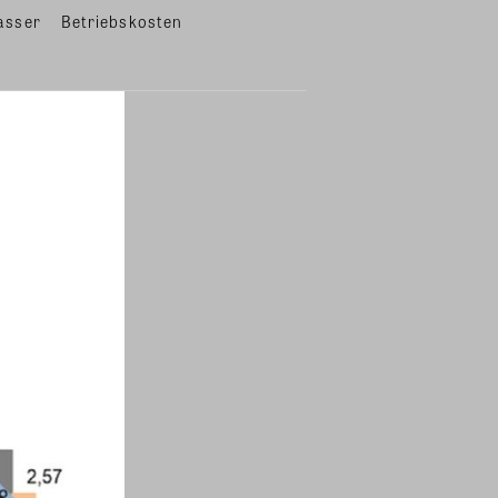
asser
Betriebskosten