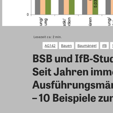
Lesezeit ca:
2
min.
AG142
Bauen
Baumängel
IfB
BSB und IfB-Stud
Seit Jahren imm
Ausführungsmän
– 10 Beispiele 