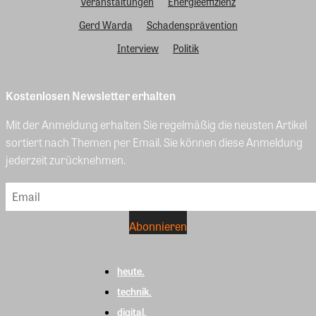
Veranstaltungen
Energieeffizienz
Gerd Warda
Schadensprävention
Interview
Politik
Kostenlosen Newsletter erhalten
Mit der Anmeldung erhalten Sie regelmäßig die neusten Artikel
sortiert nach Themen per Email. Sie können diese Anmeldung
jederzeit zurücknehmen.
heute.
technik.
digital.