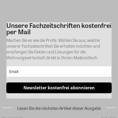
Unsere Fachzeitschriften kostenfrei
Kommentar
per Mail
Machen Sie es wie die Profis: Wählen Sie aus, welche
unserer Fachzeitschriften Sie erhalten möchten und
empfangen Sie Fakten und Lösungen für die
Wohnungswirtschaft direkt in Ihrem Mailpostfach.
Newsletter kostenfrei abonnieren
Lesen Sie die nächsten Artikel dieser Ausgabe