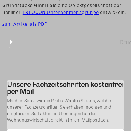
Grundstücks GmbH als eine Objektgesellschaft der
Berliner
TREUCON Unternehmensgruppe
entwickeln.
zum Artikel als PDF
Dru
Unsere Fachzeitschriften kostenfrei
Kommentar
per Mail
Machen Sie es wie die Profis: Wählen Sie aus, welche
unserer Fachzeitschriften Sie erhalten möchten und
empfangen Sie Fakten und Lösungen für die
Wohnungswirtschaft direkt in Ihrem Mailpostfach.