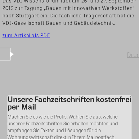
Das VDI Wissensforum lädt am 26. und 27. September
2012 zur Tagung „Bauen mit innovativen Werkstoffen“
nach Stuttgart ein. Die fachliche Trägerschaft hat die
VDI-Gesellschaft Bauen und Gebäudetechnik.
zum Artikel als PDF
Dru
Unsere Fachzeitschriften kostenfrei
Kommentar
per Mail
Machen Sie es wie die Profis: Wählen Sie aus, welche
unserer Fachzeitschriften Sie erhalten möchten und
empfangen Sie Fakten und Lösungen für die
Wohnungswirtschaft direkt in Ihrem Mailpostfach.