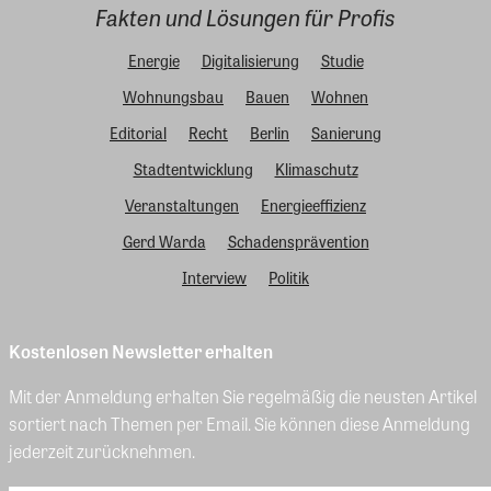
Fakten und Lösungen für Profis
Energie
Digitalisierung
Studie
Wohnungsbau
Bauen
Wohnen
Editorial
Recht
Berlin
Sanierung
Stadtentwicklung
Klimaschutz
Veranstaltungen
Energieeffizienz
Gerd Warda
Schadensprävention
Interview
Politik
Kostenlosen Newsletter erhalten
Mit der Anmeldung erhalten Sie regelmäßig die neusten Artikel
sortiert nach Themen per Email. Sie können diese Anmeldung
jederzeit zurücknehmen.