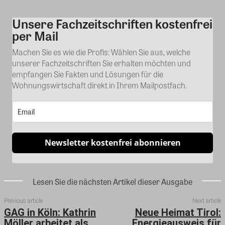
Unsere Fachzeitschriften kostenfrei
Kommentar
per Mail
Machen Sie es wie die Profis: Wählen Sie aus, welche
unserer Fachzeitschriften Sie erhalten möchten und
empfangen Sie Fakten und Lösungen für die
Wohnungswirtschaft direkt in Ihrem Mailpostfach.
Newsletter kostenfrei abonnieren
Lesen Sie die nächsten Artikel dieser Ausgabe
Previous article
Next article
GAG in Köln: Kathrin
Neue Heimat Tirol:
Möller arbeitet als
Energieausweis für