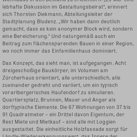
lebhafte Diskussion im Gestaltungsbeirat“, erinnert
sich Thorsten Diekmann, Abteilungsleiter der
Stadtplanung Bludenz. „Wir haben dann deutlich
gemacht, dass es kein anonymer Block wird, sondern
eine Bereicherung.“ Und naturgemäß auch ein
Beitrag zum flächensparenden Bauen in einer Region,
wo noch immer das Einfamilienhaus dominiert.
Das Konzept, das sieht man, ist aufgegangen. Acht
dreigeschoßige Baukörper, im Volumen am
Zürcherhaus orientiert, alle unterschiedlich, alle
zueinander gedreht und variiert, um ein typisch
vorarlbergerisches Haufendorf zu simulieren.
Quartiersplatz, Brunnen, Mauer und Anger als
dorftypische Elemente. Die 67 Wohnungen von 37 bis
91 Quadratmeter – ein Drittel davon Eigentum, der
Rest Miete und Mietkauf – sind alle mit Loggien
ausgestattet. Die einheitliche Holzfassade sorgt für
Ländle-Wiedererkennungswert, das Innere der