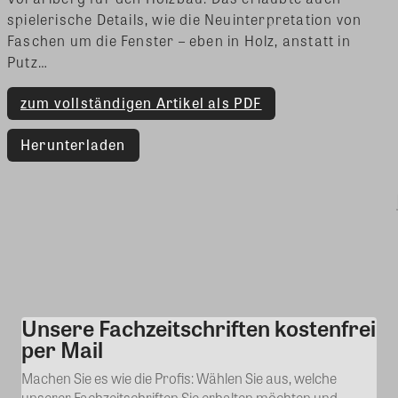
spielerische Details, wie die Neuinterpretation von
Faschen um die Fenster – eben in Holz, anstatt in
Putz…
zum vollständigen Artikel als PDF
Herunterladen
Unsere Fachzeitschriften kostenfrei
Kommentar
per Mail
Machen Sie es wie die Profis: Wählen Sie aus, welche
unserer Fachzeitschriften Sie erhalten möchten und