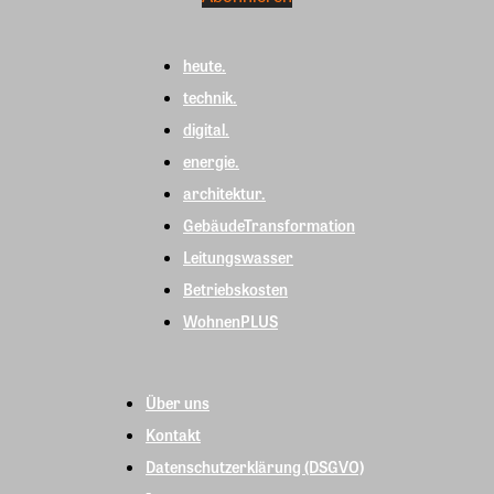
heute.
technik.
digital.
energie.
architektur.
GebäudeTransformation
Leitungswasser
Betriebskosten
WohnenPLUS
Über uns
Kontakt
Datenschutzerklärung (DSGVO)