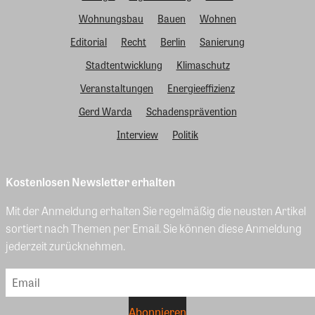
Wohnungsbau
Bauen
Wohnen
Editorial
Recht
Berlin
Sanierung
Stadtentwicklung
Klimaschutz
Veranstaltungen
Energieeffizienz
Gerd Warda
Schadensprävention
Interview
Politik
Kostenlosen Newsletter erhalten
Mit der Anmeldung erhalten Sie regelmäßig die neusten Artikel
sortiert nach Themen per Email. Sie können diese Anmeldung
jederzeit zurücknehmen.