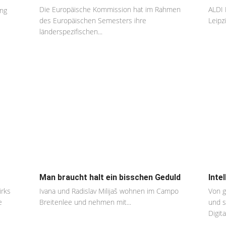
Die Europäische Kommission hat im Rahmen
ALDI 
ung
des Europäischen Semesters ihre
Leipz
länderspezifischen...
Man braucht halt ein bisschen Geduld
Inte
irks
Ivana und Radislav Milijaš wohnen im Campo
Von g
e
Breitenlee und nehmen mit...
und s
Digita