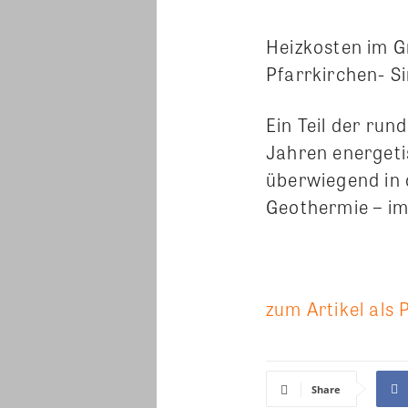
Heizkosten im G
Pfarrkirchen- S
Ein Teil der ru
Jahren energeti
überwiegend in 
Geothermie – i
zum Artikel als 
Share