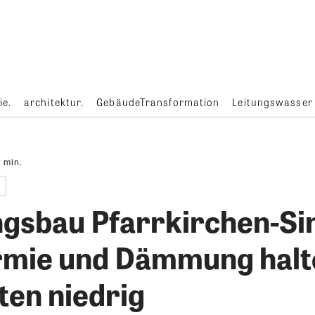
ie.
architektur.
GebäudeTransformation
Leitungswasser
1
min.
sbau Pfarrkirchen-Si
mie und Dämmung halt
ten niedrig