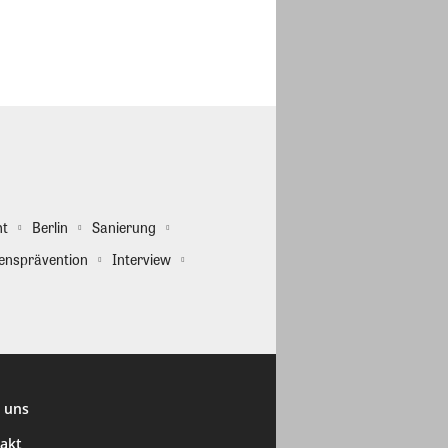
ht
Berlin
Sanierung
ensprävention
Interview
 uns
akt