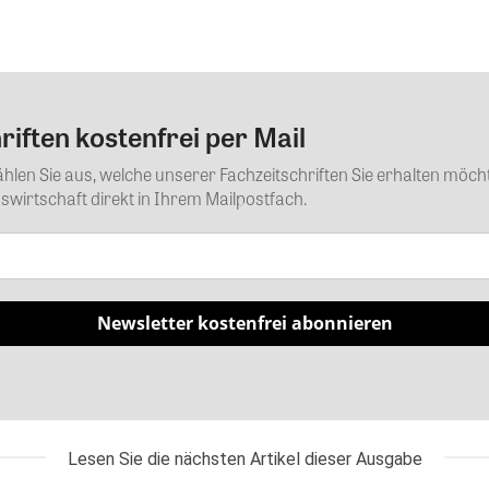
iften kostenfrei per Mail
Kommentar
Wählen Sie aus, welche unserer Fachzeitschriften Sie erhalten mö
wirtschaft direkt in Ihrem Mailpostfach.
Newsletter kostenfrei abonnieren
Lesen Sie die nächsten Artikel dieser Ausgabe