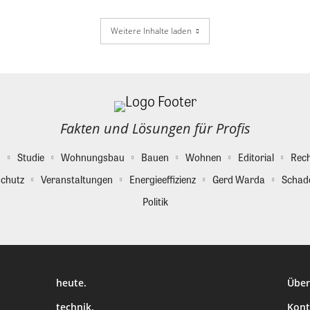
Weitere Inhalte laden
Fakten und Lösungen für Profis
g
Studie
Wohnungsbau
Bauen
Wohnen
Editorial
Rec
chutz
Veranstaltungen
Energieeffizienz
Gerd Warda
Schad
Politik
heute.
Über
technik.
Kont