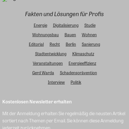
Fakten und Lösungen für Profis
Energie
Digitalisierung
Studie
Wohnungsbau
Bauen
Wohnen
Editorial
Recht
Berlin
Sanierung
Stadtentwicklung
Klimaschutz
Veranstaltungen
Energieeffizienz
Gerd Warda
Schadensprävention
Interview
Politik
Kostenlosen Newsletter erhalten
Mit der Anmeldung erhalten Sie regelmäßig die neusten Artikel
sortiert nach Themen per Email. Sie können diese Anmeldung
jederzeit zurücknehmen.