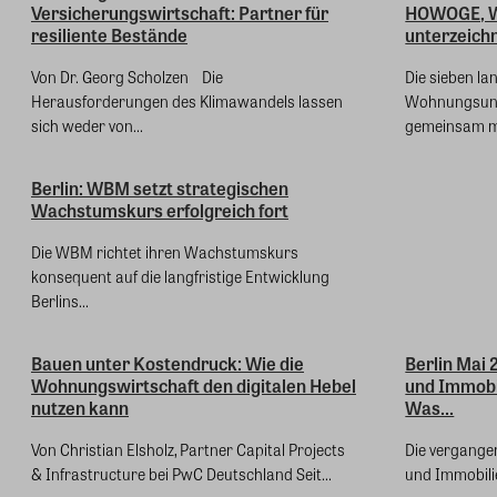
Versicherungswirtschaft: Partner für
HOWOGE, 
resiliente Bestände
unterzeich
Von Dr. Georg Scholzen Die
Die sieben l
Herausforderungen des Klimawandels lassen
Wohnungsunt
sich weder von...
gemeinsam mi
Berlin: WBM setzt strategischen
Wachstumskurs erfolgreich fort
Die WBM richtet ihren Wachstumskurs
konsequent auf die langfristige Entwicklung
Berlins...
Bauen unter Kostendruck: Wie die
Berlin Mai
Wohnungswirtschaft den digitalen Hebel
und Immobi
nutzen kann
Was...
Von Christian Elsholz, Partner Capital Projects
Die vergange
& Infrastructure bei PwC Deutschland Seit...
und Immobilie