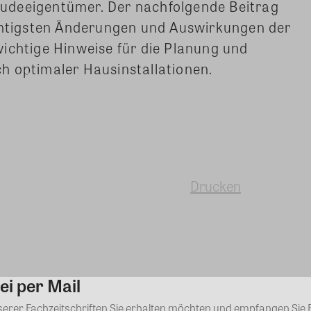
udeeigentümer. Der nachfolgende Beitrag
ichtigsten Änderungen und Auswirkungen der
ichtige Hinweise für die Planung und
h optimaler Hausinstallationen.
Drucken
ei per Mail
Kommentar
nserer Fachzeitschriften Sie erhalten möchten und empfangen Sie 