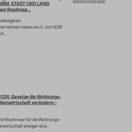
Weitere Inhalte laden
WBM, STADT UND LAND
nen Roadmap...
andeseigenen
ernehmen haben am 5. Juni 2026
t...
 2026: Gesetze die Wohnungs-
lienwirtschaft verändern –
ne Woche war für die Wohnungs-
nwirtschaft weniger eine...