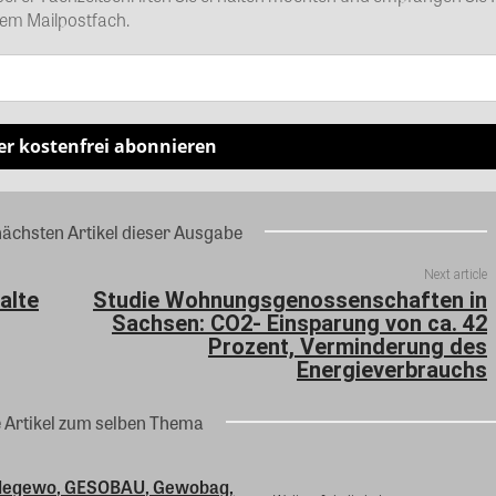
rem Mailpostfach.
er kostenfrei abonnieren
nächsten Artikel dieser Ausgabe
Next article
alte
Studie Wohnungsgenossenschaften in
Sachsen: CO2- Einsparung von ca. 42
Prozent, Verminderung des
Energieverbrauchs
e Artikel zum selben Thema
 degewo, GESOBAU, Gewobag,