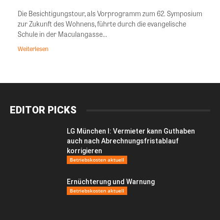
Die Besichtigungstour, als Vorprogramm zum 62. Symposium
zur Zukunft des Wohnens, führte durch die evangelische
Schule in der Maculangasse...
Weiterlesen
EDITOR PICKS
LG München I: Vermieter kann Guthaben
auch nach Abrechnungsfristablauf
korrigieren
Betriebskosten aktuell
Ernüchterung und Warnung
Betriebskosten aktuell