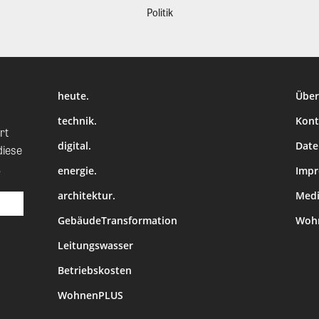
Politik
heute.
Über
technik.
Kont
rt
digital.
Date
diese
.
energie.
Imp
architektur.
Medi
GebäudeTransformation
Wohn
Leitungswasser
Betriebskosten
WohnenPLUS