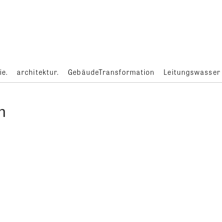
ie.
architektur.
GebäudeTransformation
Leitungswasser
n