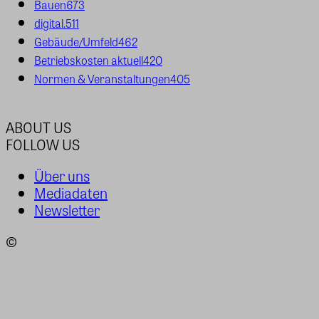
Bauen
673
digital.
511
Gebäude/Umfeld
462
Betriebskosten aktuell
420
Normen & Veranstaltungen
405
ABOUT US
FOLLOW US
Über uns
Mediadaten
Newsletter
©