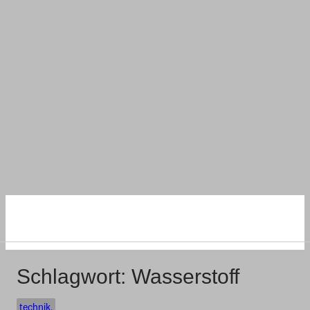
NACHHALTIG
WOHNEN UND BAUEN
Schlagwort:
Wasserstoff
technik.