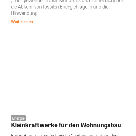
„Energiewende“ in aller Munde. Es bezeichnet nicht nur
die Abkehr von fossilen Energieträgern und die
Hinwendung...
Weiterlesen
Energie
Kleinkraftwerke für den Wohnungsbau
Bernd Hagen, Leiter Technische Gebäudeausrüstung des