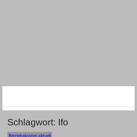
NACHHALTIG
WOHNEN UND BAUEN
Schlagwort:
Ifo
Betriebskosten aktuell