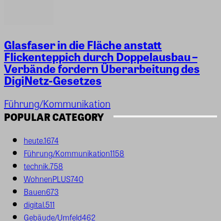
Glasfaser in die Fläche anstatt
Flickenteppich durch Doppelausbau –
Verbände fordern Überarbeitung des
DigiNetz-Gesetzes
Führung/Kommunikation
POPULAR CATEGORY
heute.
1674
Führung/Kommunikation
1158
technik.
758
WohnenPLUS
740
Bauen
673
digital.
511
Gebäude/Umfeld
462