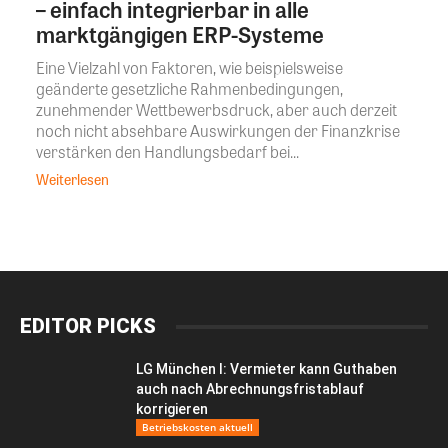
– einfach integrierbar in alle
marktgängigen ERP-Systeme
Eine Vielzahl von Faktoren, wie beispielsweise
geänderte gesetzliche Rahmenbedingungen,
zunehmender Wettbewerbsdruck, aber auch derzeit
noch nicht absehbare Auswirkungen der Finanzkrise
verstärken den Handlungsbedarf bei...
Weiterlesen
EDITOR PICKS
LG München I: Vermieter kann Guthaben
auch nach Abrechnungsfristablauf
korrigieren
Betriebskosten aktuell