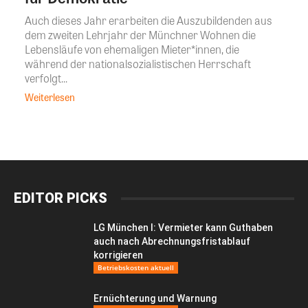
Auch dieses Jahr erarbeiten die Auszubildenden aus
dem zweiten Lehrjahr der Münchner Wohnen die
Lebensläufe von ehemaligen Mieter*innen, die
während der nationalsozialistischen Herrschaft
verfolgt...
Weiterlesen
EDITOR PICKS
LG München I: Vermieter kann Guthaben
auch nach Abrechnungsfristablauf
korrigieren
Betriebskosten aktuell
Ernüchterung und Warnung