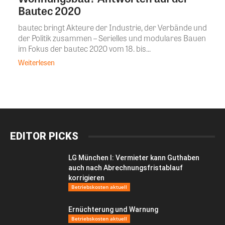
Bautec 2020
bautec bringt Akteure der Industrie, der Verbände und
der Politik zusammen – Serielles und modulares Bauen
im Fokus der bautec 2020 vom 18. bis...
Weiterlesen
EDITOR PICKS
LG München I: Vermieter kann Guthaben
auch nach Abrechnungsfristablauf
korrigieren
Betriebskosten aktuell
Ernüchterung und Warnung
Betriebskosten aktuell