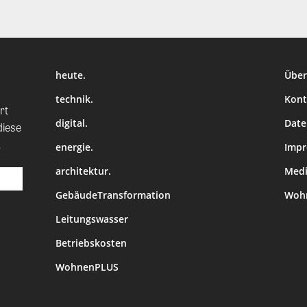
heute.
Über
technik.
Kont
rt
digital.
Date
diese
.
energie.
Imp
architektur.
Medi
GebäudeTransformation
Wohn
Leitungswasser
Betriebskosten
WohnenPLUS