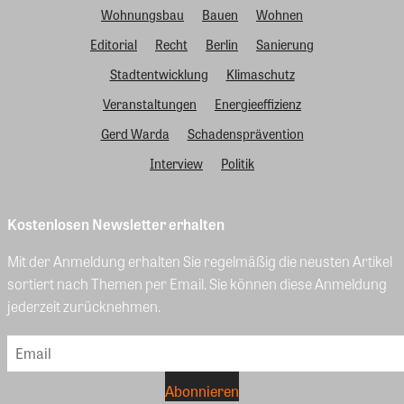
Wohnungsbau
Bauen
Wohnen
Editorial
Recht
Berlin
Sanierung
Stadtentwicklung
Klimaschutz
Veranstaltungen
Energieeffizienz
Gerd Warda
Schadensprävention
Interview
Politik
Kostenlosen Newsletter erhalten
Mit der Anmeldung erhalten Sie regelmäßig die neusten Artikel
sortiert nach Themen per Email. Sie können diese Anmeldung
jederzeit zurücknehmen.