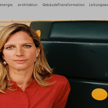
energie.
architektur.
GebäudeTransformation
Leitungsw