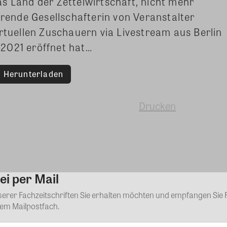
s Land der Zettelwirtschaft, nicht mehr
hrende Gesellschafterin von Veranstalter
irtuellen Zuschauern via Livestream aus Berlin
2021 eröffnet hat…
Herunterladen
Drucken
ei per Mail
Kommentar
nserer Fachzeitschriften Sie erhalten möchten und empfangen Sie 
rem Mailpostfach.