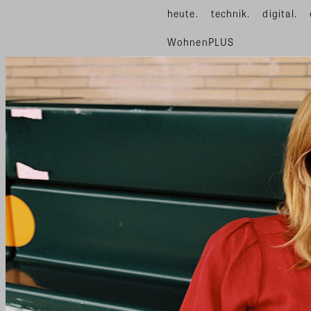
heute.
technik.
digital.
WohnenPLUS