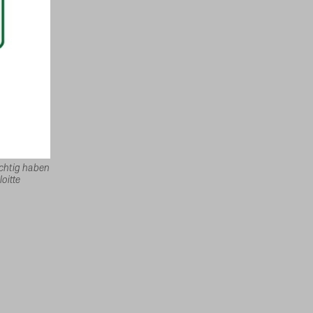
chtig haben
oitte