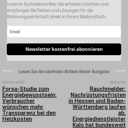
unserer Fachzeitschriften Sie erhalten möchten und
empfangen Sie Fakten und Lösungen für die
Wohnungswirtschaft direkt in Ihrem Mailpostfach.
Newsletter kostenfrei abonnieren
Lesen Sie die nächsten Artikel dieser Ausgabe
Previous article
Next article
Forsa-Studie zum
Rauchmelder:
Energiebewusstsein:
Nachrüstungsfristen
Verbraucher
in Hessen und Baden-
wünschen mehr
Württemberg laufen
Transparenz bei den
ab.
Heizkosten
Energiedienstleister
Kalo hat bundesweit