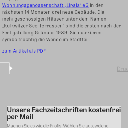
Wohnungsgenossenschaft „Lipsia“ eG
in den
nächsten 14 Monaten drei neue Gebäude. Die
mehrgeschossigen Häuser unter dem Namen
„Kulkwitzer See-Terrassen“ sind die ersten nach der
Fertigstellung Grünaus 1989. Sie markieren
symbolträchtig die Wende im Stadtteil.
zum Artikel als PDF
Dru
Unsere Fachzeitschriften kostenfrei
Kommentar
per Mail
Machen Sie es wie die Profis: Wählen Sie aus, welche