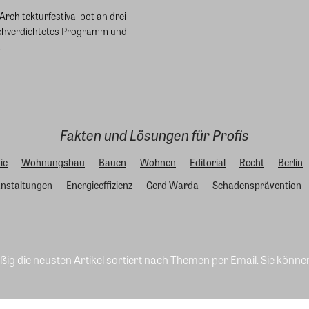
rchitekturfestival bot an drei
chverdichtetes Programm und
.
Fakten und Lösungen für Profis
ie
Wohnungsbau
Bauen
Wohnen
Editorial
Recht
Berlin
nstaltungen
Energieeffizienz
Gerd Warda
Schadensprävention
ig die neusten Artikel sortiert nach Themen per Email. Sie könne