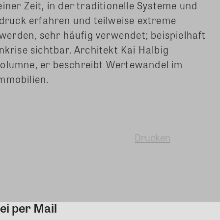
iner Zeit, in der traditionelle Systeme und
ruck erfahren und teilweise extreme
erden, sehr häufig verwendet; beispielhaft
nkrise sichtbar.
Architekt Kai Halbig
Kolumne, er beschreibt Wertewandel im
mmobilien.
Drucken
ei per Mail
Kommentar