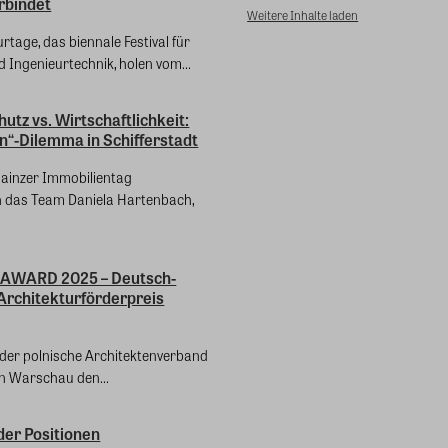
rbindet
Weitere Inhalte laden
urtage, das biennale Festival für
 Ingenieurtechnik, holen vom...
tz vs. Wirtschaftlichkeit:
n“-Dilemma in Schifferstadt
Mainzer Immobilientag
n das Team Daniela Hartenbach,
AWARD 2025 – Deutsch-
Architekturförderpreis
der polnische Architektenverband
n Warschau den...
er Positionen