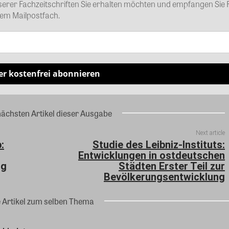
nserer Fachzeitschriften Sie erhalten möchten und empfangen Sie 
rem Mailpostfach.
er kostenfrei abonnieren
nächsten Artikel dieser Ausgabe
Next article
:
Studie des Leibniz-Instituts:
Entwicklungen in ostdeutschen
ig
Städten Erster Teil zur
Bevölkerungsentwicklung
e Artikel zum selben Thema