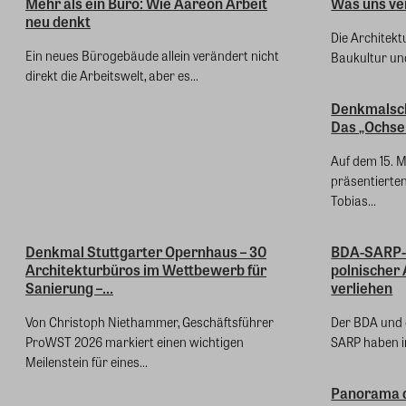
Mehr als ein Büro: Wie Aareon Arbeit
Was uns ve
neu denkt
Die Architekt
Ein neues Bürogebäude allein verändert nicht
Baukultur und
direkt die Arbeitswelt, aber es...
Denkmalschu
Das „Ochse
Auf dem 15. 
präsentierte
Tobias...
Denkmal Stuttgarter Opernhaus – 30
BDA-SARP-
Architekturbüros im Wettbewerb für
polnischer 
Sanierung –...
verliehen
Von Christoph Niethammer, Geschäftsführer
Der BDA und 
ProWST 2026 markiert einen wichtigen
SARP haben i
Meilenstein für eines...
Panorama d