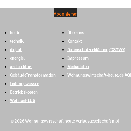
heute.
Über uns
technik.
Kontakt
digital.
Datenschutzerklärung (DSGVO)
energie.
Impressum
architektur.
Mediadaten
GebäudeTransformation
Wohnungswirtschaft-heute.de AG
Leitungswasser
Betriebskosten
WohnenPLUS
© 2026 Wohnungswirtschaft heute Verlagsgesellschaft mbH