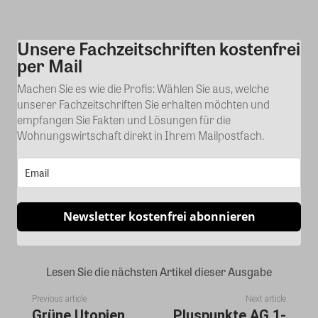
Unsere Fachzeitschriften kostenfrei
Kommentar
per Mail
Machen Sie es wie die Profis: Wählen Sie aus, welche
unserer Fachzeitschriften Sie erhalten möchten und
empfangen Sie Fakten und Lösungen für die
Wohnungswirtschaft direkt in Ihrem Mailpostfach.
Newsletter kostenfrei abonnieren
Lesen Sie die nächsten Artikel dieser Ausgabe
Previous article
Next article
Grüne Utopien
Pluspunkte AG 1-