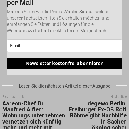
per Mail
Machen Sie es wie die Profis: Wählen Sie aus, welche
unserer Fachzeitschriften Sie erhalten möchten und
empfangen Sie Fakten und Lösungen für die
Wohnungswirtschaft direkt in Ihrem Mailpostfach.
Newsletter kostenfrei abonnieren
Lesen Sie die nächsten Artikel dieser Ausgabe
Previous article
Next article
Aareon-Chef Dr.
degewo Berlin:
Manfred Alflen:
Freiburger Ex-OB Rolf
Wohnungsunternehmen
Böhme gibt Nachhilfe
vernetzen sich künftig
in Sachen
mehr und mehr mit
ökologischer